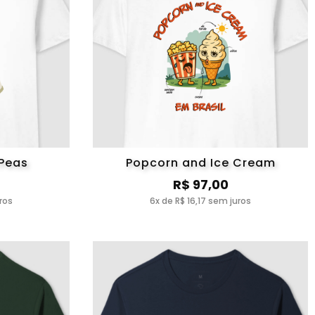
 Peas
Popcorn and Ice Cream
R$ 97,00
ros
6x de R$ 16,17 sem juros