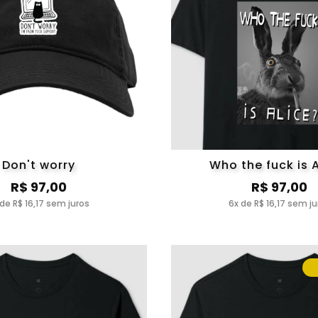
Don't worry
Who the fuck is A
R$ 97,00
R$ 97,00
 de R$ 16,17 sem juros
6x de R$ 16,17 sem ju