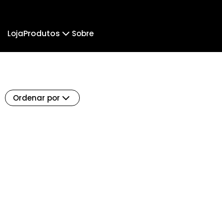
Produtos
Loja
Sobre
Camiseta
Camiseta Infantil
Camiseta Oversized
Ordenar por