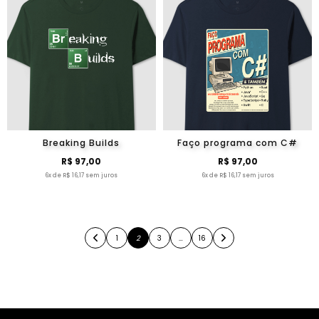
Breaking Builds
Faço programa com C#
R$ 97,00
R$ 97,00
6x de R$ 16,17 sem juros
6x de R$ 16,17 sem juros
1
2
3
…
16